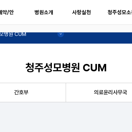
예약/안
병원소개
사랑실천
청주성모소
모병원 CUM
청주성모병원 CUM
간호부
의료윤리사무국