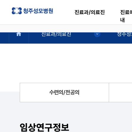
진료과/의료진
진료
내
진료과/의료진
청주성
수련의/전공의
임상연구정보