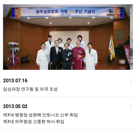
2013.07.16
임상과장 연구동 및 의국 조성
2013.05.02
제3대 병원장 성완해 안토니오 신부 취임
제3대 의무원장 고종현 박사 취임